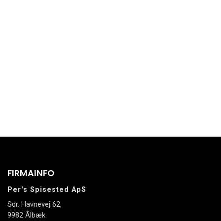
FIRMAINFO
Per's Spisested ApS
Sdr. Havnevej 62,
9982 Ålbæk