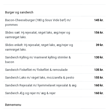
Burger og sandwich
Bacon-Cheeseburger (180 g Sous Vide bøf) m/
145 kr.
pommes
Slides sæt: Hj.rejesalat, røget laks, æg/rejer og
156 kr.
varmrøget laks.
Slides enkelt: Hj.rejesalat, røget laks, æg/rejer og
39 kr.
varmrøget laks.
Sandwich Kylling m/ marineret kylling strimler &
130 kr.
bacon
Sandwich Fiskefilet m/ fiskefilet & remoulade
135 kr.
Sandwich Laks m/ røget laks, mozzarella & pesto
155 kr.
Sandwich Rejesalat m/ hjemmelavet rejesalat & æg
160 kr.
Sandwich Æg og rejer m/ æg & rejer
160 kr.
Børnemenu