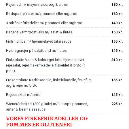
Rejemad m/ mayonnaise, æg & citron
180 kr.
Rødspættefileter m/ pommes eller rugbrød
160 kr.
3 stk fiskefrikadeller m/ pommes eller rugbrød
140 kr.
Dagens varmrøget laks m/ salat & flutes
160 kr.
Fish'n chips m/ hjemmelavet tatarsauce
155 kr.
Hvidløgsrejer på salatbund m/ flutes
145 kr.
Fiskeplatte Varm & koldrøget laks, hjemmelavet
310 kr.
rejesalat, rejer, fiskefrikadelle, fiskefilet & brød (1
pers)
Frokostplatte Kødfrikadelle, fiskefrikadelle, fiskefilet,
155 kr.
æg & rejer m/ brød
Rejecocktail m/ brød
145 kr.
WienerSchnitzel (200 g kalv) m/ scoops pommes,
225 kr.
ærter & bearnaisesauce
VORES FISKEFRIKADELLER OG
POMMES ER GLUTENFRI