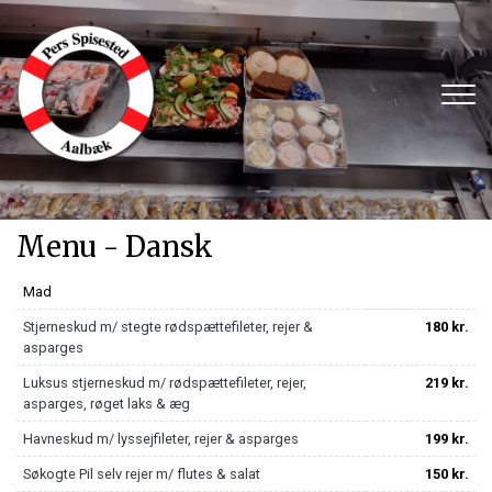
Gå
til
hovedindhold
Menu - Dansk
Mad
Stjerneskud m/ stegte rødspættefileter, rejer &
180 kr.
asparges
Luksus stjerneskud m/ rødspættefileter, rejer,
219 kr.
asparges, røget laks & æg
Havneskud m/ lyssejfileter, rejer & asparges
199 kr.
Søkogte Pil selv rejer m/ flutes & salat
150 kr.